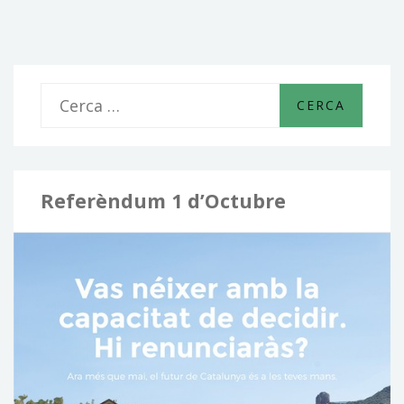
de
les
entrades
C
e
r
c
Referèndum 1 d’Octubre
a
: