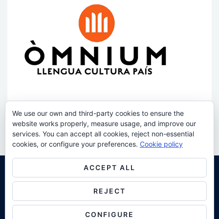
We use our own and third-party cookies to ensure the
website works properly, measure usage, and improve our
services. You can accept all cookies, reject non-essential
cookies, or configure your preferences.
Cookie policy
ACCEPT ALL
All Rights Reserved
REJECT
CONFIGURE
Proudly powered by WordPress
Theme: AeonBlog by
AeonWP
.