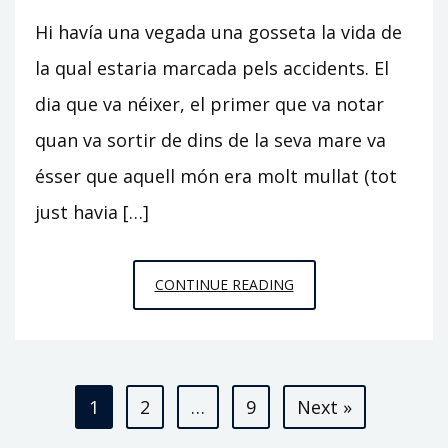
Hi havía una vegada una gosseta la vida de
la qual estaria marcada pels accidents. El
dia que va néixer, el primer que va notar
quan va sortir de dins de la seva mare va
ésser que aquell món era molt mullat (tot
just havia […]
VIDA
CONTINUE READING
D’UNA
GOSSETA
Paginació
1
2
…
9
Next »