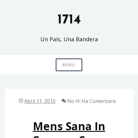
Skip
to
1714
content
Un País, Una Bandera
MENU
Abril 11, 2010
No Hi Ha Comentaris
Mens Sana In