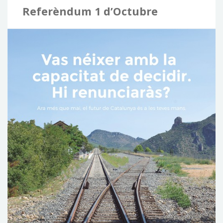
c
Referèndum 1 d’Octubre
a
: