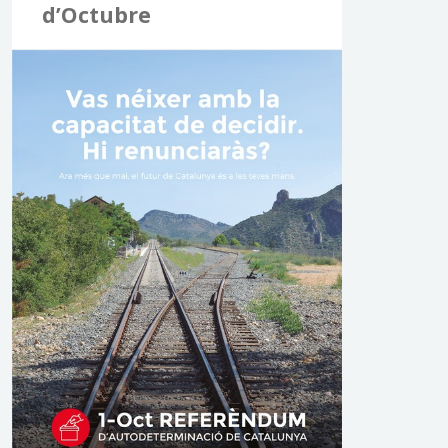
d’Octubre
a
: