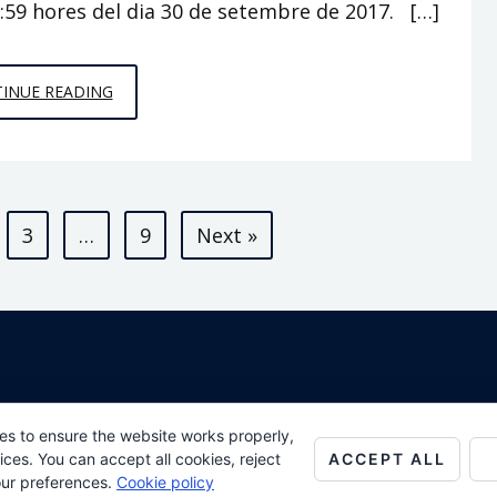
23:59 hores del dia 30 de setembre de 2017. […]
CAMPANYA
INUE READING
ELECTORAL
3
…
9
Next »
All Rights Reserved
es to ensure the website works properly,
ACCEPT ALL
es. You can accept all cookies, reject
Proudly powered by WordPress
Theme: AeonBlog by
AeonWP
.
our preferences.
Cookie policy