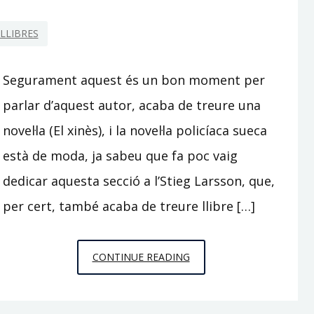
LLIBRES
Segurament aquest és un bon moment per
parlar d’aquest autor, acaba de treure una
novel·la (El xinès), i la novel·la policíaca sueca
està de moda, ja sabeu que fa poc vaig
dedicar aquesta secció a l’Stieg Larsson, que,
per cert, també acaba de treure llibre […]
HENNING
CONTINUE READING
MANKELL