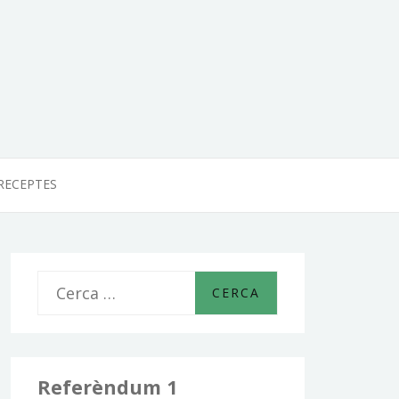
RECEPTES
C
e
r
c
Referèndum 1