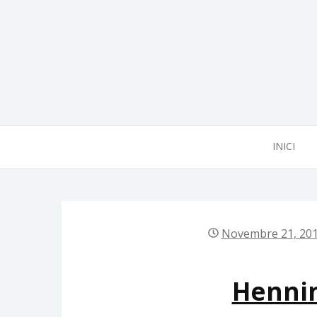
Skip
to
content
INICI
Novembre 21, 20
Henni