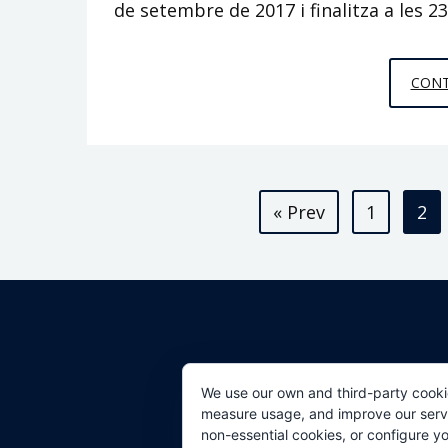
de setembre de 2017 i finalitza a les 
CONT
Paginació
« Prev
1
2
de
les
entrades
We use our own and third-party cooki
measure usage, and improve our servic
non-essential cookies, or configure y