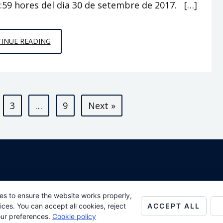
23:59 hores del dia 30 de setembre de 2017. […]
CAMPANYA
INUE READING
ELECTORAL
3
…
9
Next »
All Rights Reserved
es to ensure the website works properly,
ACCEPT ALL
es. You can accept all cookies, reject
Proudly powered by WordPress
Theme: AeonBlog by
AeonWP
.
our preferences.
Cookie policy