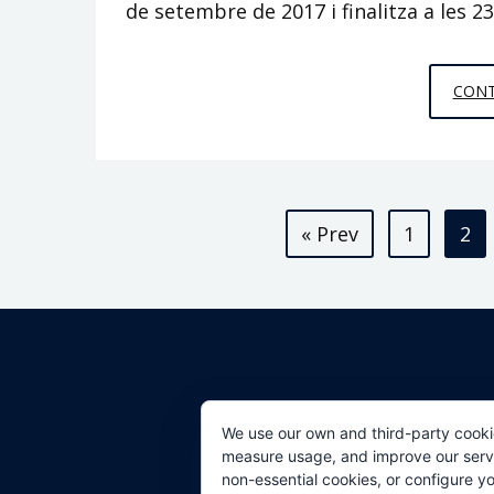
de setembre de 2017 i finalitza a les 
CONT
Paginació
« Prev
1
2
de
les
entrades
We use our own and third-party cooki
measure usage, and improve our servic
non-essential cookies, or configure y