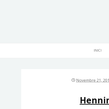
Skip
to
content
INICI
Novembre 21, 20
Henni