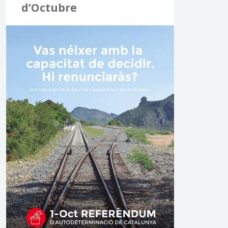
d’Octubre
a
: