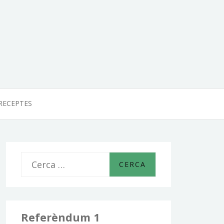
RECEPTES
C
e
r
c
Referèndum 1