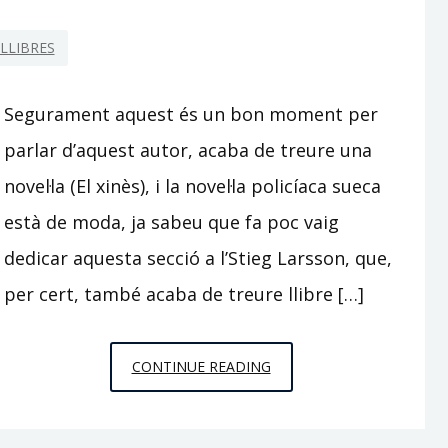
LLIBRES
Segurament aquest és un bon moment per
parlar d’aquest autor, acaba de treure una
novel·la (El xinès), i la novel·la policíaca sueca
està de moda, ja sabeu que fa poc vaig
dedicar aquesta secció a l’Stieg Larsson, que,
per cert, també acaba de treure llibre […]
HENNING
CONTINUE READING
MANKELL