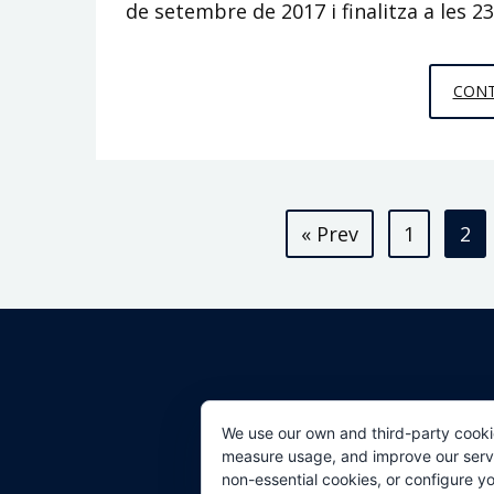
de setembre de 2017 i finalitza a les 
CONT
Paginació
« Prev
1
2
de
les
entrades
We use our own and third-party cooki
measure usage, and improve our servic
non-essential cookies, or configure y