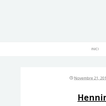
Skip
to
content
INICI
Novembre 21, 20
Henni