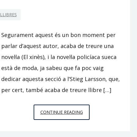
LLIBRES
Segurament aquest és un bon moment per
parlar d’aquest autor, acaba de treure una
novel·la (El xinès), i la novel·la policíaca sueca
està de moda, ja sabeu que fa poc vaig
dedicar aquesta secció a l’Stieg Larsson, que,
per cert, també acaba de treure llibre […]
HENNING
CONTINUE READING
MANKELL