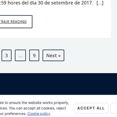
23:59 hores del dia 30 de setembre de 2017. […]
CAMPANYA
INUE READING
ELECTORAL
3
…
9
Next »
All Rights Reserved
es to ensure the website works properly,
ACCEPT ALL
es. You can accept all cookies, reject
Proudly powered by WordPress
Theme: AeonBlog by
AeonWP
.
our preferences.
Cookie policy