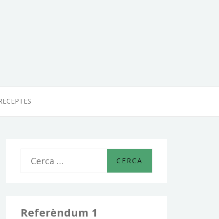
RECEPTES
C
e
r
c
Referèndum 1