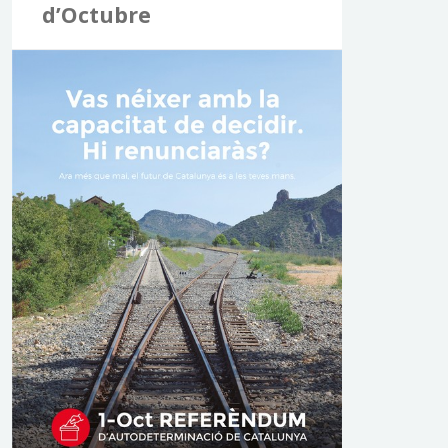
d’Octubre
a
: