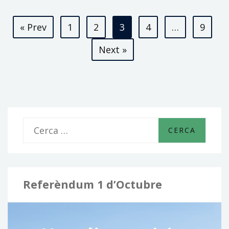
L’ADMINISTRACIÓ
Paginació
ELECTORAL
« Prev
1
2
3
4
…
9
de
Next »
les
entrades
C
e
r
c
Referèndum 1 d’Octubre
a
: