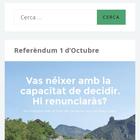
entrades
C
e
r
c
Referèndum 1 d’Octubre
a
: