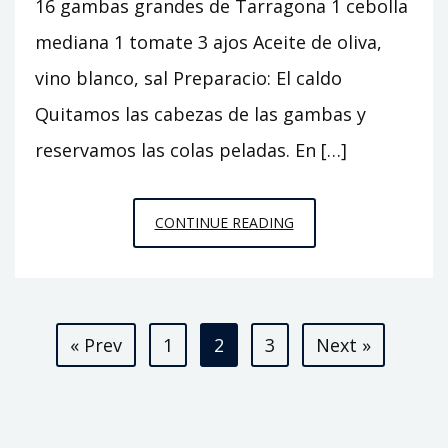
16 gambas grandes de Tarragona 1 cebolla
mediana 1 tomate 3 ajos Aceite de oliva,
vino blanco, sal Preparacio: El caldo
Quitamos las cabezas de las gambas y
reservamos las colas peladas. En […]
ARROZ
CONTINUE READING
A
LA
MASQUETA
Paginació
DE
« Prev
1
2
3
Next »
GAMBAS
de
DE
TARRAGONA
les